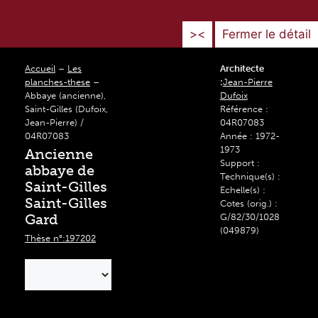
><
Fermer le détail
Accueil
–
Les
Architecte
planches-these
–
:
Jean-Pierre
Abbaye (ancienne),
Dufoix
Saint-Gilles (Dufoix,
Référence :
Jean-Pierre) /
04R07083
04R07083
Année : 1972-
1973
Ancienne
Support :
abbaye de
Technique(s) :
Saint-Gilles
Echelle(s) :
Saint-Gilles
Cotes (orig.) :
Gard
G/82/30/1028
(049879)
Thèse n°:197202