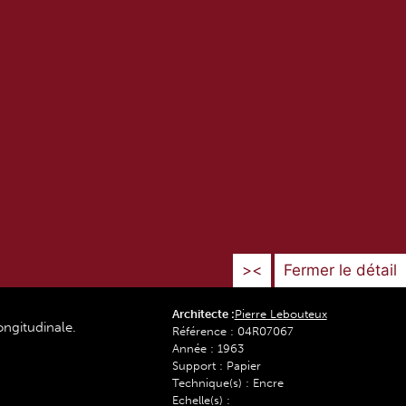
><
Fermer le détail
Architecte :
Pierre Lebouteux
ongitudinale.
Référence : 04R07067
Année : 1963
Support : Papier
Technique(s) : Encre
Echelle(s) :