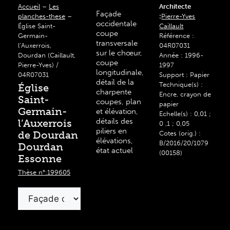
Accueil
–
Les
Architecte
Façade
planches-these
–
:
Pierre-Yves
occidentale
Église Saint-
Caillault
coupe
Germain-
Référence :
transversale
l’Auxerrois,
04R07031
sur le chœur,
Dourdan (Caillault,
Année : 1996-
coupe
Pierre-Yves) /
1997
longitudinale,
04R07031
Support : Papier
détail de la
Technique(s) :
Église
charpente
Encre, crayon de
Saint-
coupes, plan
papier
Germain-
et élévation,
Echelle(s) : 0,01 ;
détails des
l’Auxerrois
0 ,1 ; 0,05
piliers en
de Dourdan
Cotes (orig.) :
élévations,
B/2016/20/1079
Dourdan
état actuel
(00158)
Essonne
Thèse n°:199605