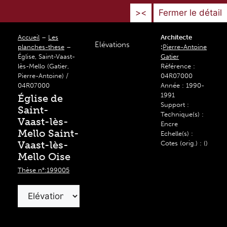
><
Fermer le détail
Accueil
–
Les
Architecte
Elévations
planches-these
–
:
Pierre-Antoine
Église, Saint-Vaast-
Gatier
lès-Mello (Gatier,
Référence :
Pierre-Antoine) /
04R07000
04R07000
Année : 1990-
1991
Église de
Support :
Saint-
Technique(s) :
Vaast-lès-
Encre
Mello Saint-
Echelle(s) :
Vaast-lès-
Cotes (orig.) : ()
Mello Oise
Thèse n°:199005