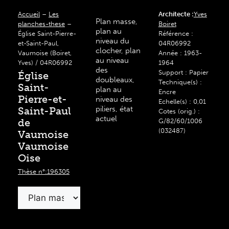
Accueil
–
Les
Architecte :
Yves
Plan masse,
planches-these
–
Boiret
plan au
Église Saint-Pierre-
Référence :
niveau du
et-Saint-Paul,
04R06992
clocher, plan
Vaumoise (Boiret,
Année : 1963-
au niveau
Yves) / 04R06992
1964
des
Support : Papier
Église
doubleaux,
Technique(s) :
Saint-
plan au
Encre
Pierre-et-
niveau des
Echelle(s) : 0,01
piliers, état
Saint-Paul
Cotes (orig.) :
actuel
de
G/82/60/1006
(032487)
Vaumoise
Vaumoise
Oise
Thèse n°:196305