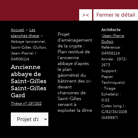
><
Fermer le détail
Accueil
–
Les
Architecte
Projet
planches-these
–
:
Jean-Pierre
d’aménagement
Abbaye (ancienne),
Dufoix
de la crypte :
Saint-Gilles (Dufoix,
Référence :
Plan restitué de
Jean-Pierre) /
04R06114
l’ancienne
04R06114
Année : 1972-
abbaye d’après
1973
Ancienne
le plan
Support :
abbaye de
géométral du
Papier
Saint-Gilles
bâtiment des ci-
Technique(s)
devant
Saint-Gilles
: Tirage
chanoines de
Gard
Echelle(s) :
Saint-Gilles
0,02
Thèse n°:197202
servant à
Cotes (orig.) :
exploiter la dîme
G/82/34/1028
(049887)