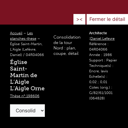
><
Fermer le détail
Accueil
–
Les
Architecte
Consolidation
planches-these
–
:
Daniel Lefevre
de la tour
Église Saint-Martin,
Référence :
Nord : plan,
L’Aigle (Lefèvre,
04R04066
coupe, détail
Daniel) / 04R04066
Année : 1986
Support : Papier
Église
Technique(s) :
Saint-
Encre, lavis
Martin de
Echelle(s) :
L’Aigle
0,02 ; 0,01
L’Aigle Orne
Cotes (orig.) :
G/82/61/1001
Thèse n°:198606
(064828)